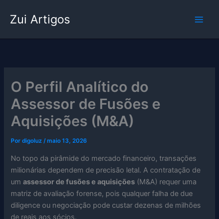
Ir
Zui Artigos
para
o
conteúdo
O Perfil Analítico do
Assessor de Fusões e
Aquisições (M&A)
Por
digoluz
/
maio 13, 2026
No topo da pirâmide do mercado financeiro, transações
milionárias dependem de precisão letal. A contratação de
um
assessor de fusões e aquisições
(M&A) requer uma
matriz de avaliação forense, pois qualquer falha de due
diligence ou negociação pode custar dezenas de milhões
de reais aos sócios.